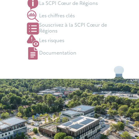
La SCPI Cœur de Régions
Les chiffres clés
Souscrivez à la SCPI Cœur de
Régions
Les risques
Documentation