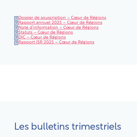
Dossier de souscription – Cœur de Régions
Rapport annuel 2025 – Cœur de Régions
Note d’information – Cœur de Régions
Statuts – Cœur de Régions
DIC – Cœur de Régions
Rapport ISR 2025 – Cœur de Régions
Les bulletins trimestriels