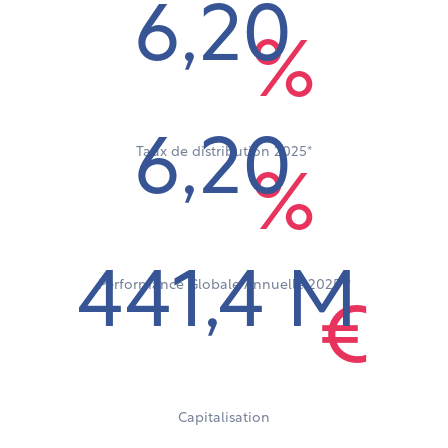
6,20
%
6,20
Taux de distribution 2025*
%
441,4 M
Performance Globale Annuelle 2025**
€
Capitalisation