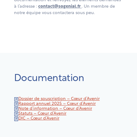
documentation et renvoyez les éléments demandés
à l’adresse :
contact@sogenial.fr
. Un membre de
notre équipe vous contactera sous peu.
Documentation
Dossier de souscription – Cœur d’Avenir
Rapport annuel 2025 – Cœur d’Avenir
Note d’information – Cœur d’Avenir
Statuts – Cœur d’Avenir
DIC – Cœur d’Avenir