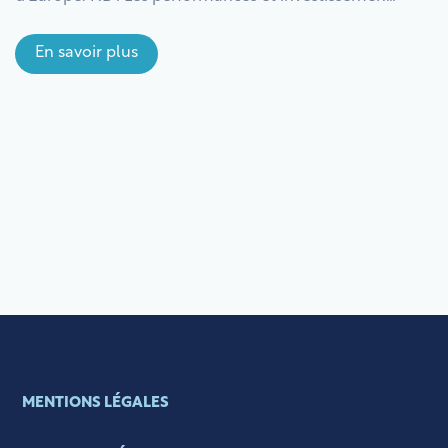
passés ne préjugent pas des performances et
investissements futurs. Comme tout
En savoir plus
investissement, investir dans une SCPI comporte
des risques notamment de perte en capital. Il est
recommandé d’investir pendant […]
MENTIONS LÉGALES