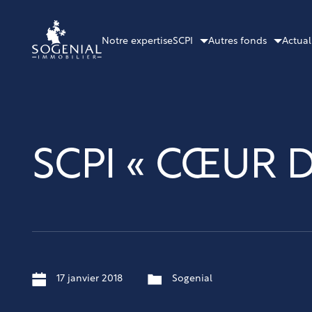
Notre expertise
SCPI
Autres fonds
Actual
SCPI « CŒUR D
17 janvier 2018
Sogenial