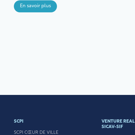
tout investissement, investir dans une SCPI
En savoir plus
comporte des risques notamment de perte en
capital. Il est recommandé d’investir pendant une
période d’au moins 10 ans. L’ensemble des risques
et des […]
SCPI
VENTURE REAL 
SICAV-SIF
SCPI CŒUR DE VILLE