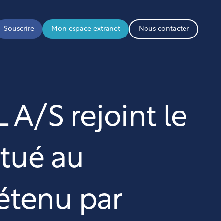
Souscrire
Mon espace extranet
Nous contacter
A/S rejoint le
tué au
étenu par