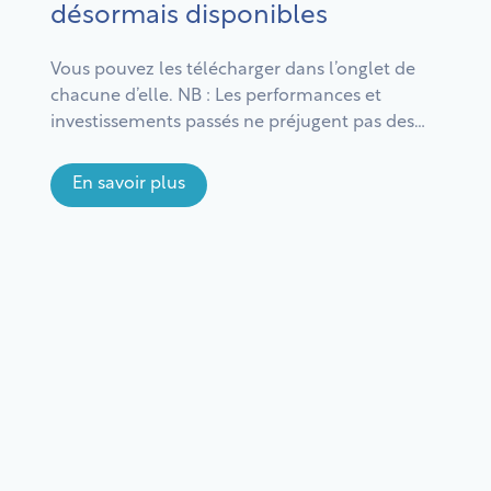
désormais disponibles
Vous pouvez les télécharger dans l’onglet de
chacune d’elle. NB : Les performances et
investissements passés ne préjugent pas des
performances et investissements futurs. Comme
tout investissement, investir dans une SCPI
En savoir plus
comporte des risques notamment de perte en
capital. Il est recommandé d’investir pendant une
période d’au moins 10 ans. L’ensemble des risques
et des […]