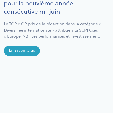
pour la neuvième année
consécutive mi-juin
Le TOP d’OR prix de la rédaction dans la catégorie «
Diversifiée internationale » attribué à la SCPI Cœur
d’Europe. NB : Les performances et investissements
passés ne préjugent pas des performances et
investissements futurs. Comme tout
En savoir plus
investissement, investir dans une SCPI comporte
des risques notamment de perte en capital. Il est
recommandé d’investir pendant […]