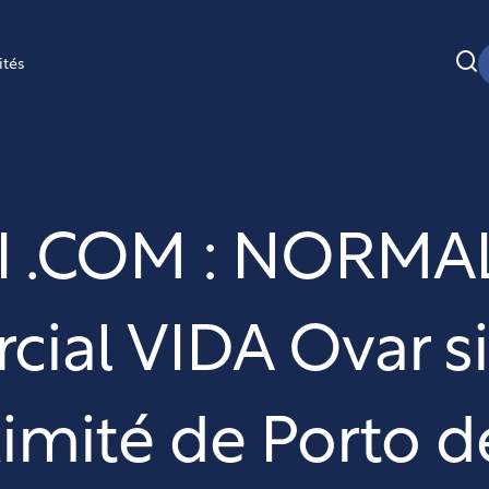
ités
I .COM : NORMAL 
ial VIDA Ovar si
ximité de Porto d