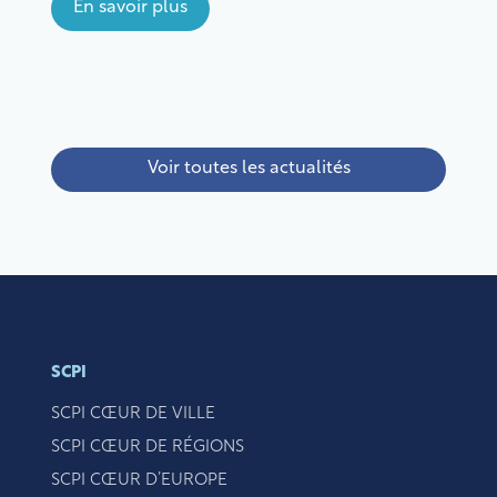
En savoir plus
risques notamment de perte en capital. Il est
recommandé d’investir pendant une période d’au
moins 10 ans. L’ensemble des risques et des […]
Voir toutes les actualités
SCPI
SCPI CŒUR DE VILLE
SCPI CŒUR DE RÉGIONS
SCPI CŒUR D’EUROPE