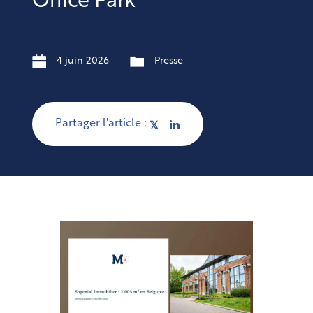
Office Park
4 juin 2026
Presse
Partager l'article :
𝕏