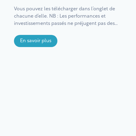
Vous pouvez les télécharger dans l’onglet de
chacune d’elle. NB : Les performances et
investissements passés ne préjugent pas des
performances et investissements futurs. Comme
tout investissement, investir dans une SCPI
En savoir plus
comporte des risques notamment de perte en
capital. Il est recommandé d’investir pendant une
période d’au moins 10 ans. L’ensemble des risques
et des […]