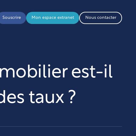
Souscrire
Mon espace extranet
Nous contacter
obilier est-il
des taux ?