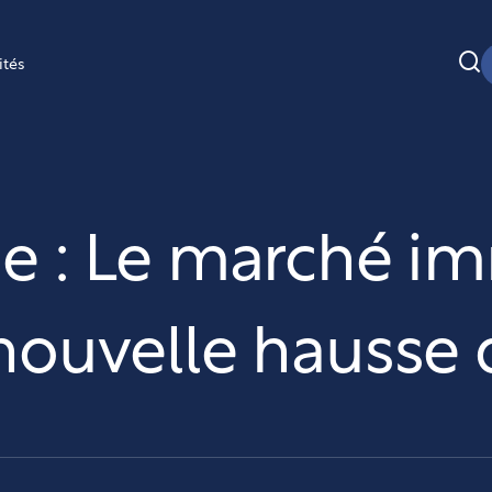
ités
e : Le marché imm
nouvelle hausse 