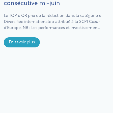
consécutive mi-juin
Le TOP d’OR prix de la rédaction dans la catégorie «
Diversifiée internationale » attribué à la SCPI Cœur
d’Europe. NB : Les performances et investissements
passés ne préjugent pas des performances et
investissements futurs. Comme tout
En savoir plus
investissement, investir dans une SCPI comporte
des risques notamment de perte en capital. Il est
recommandé d’investir pendant […]