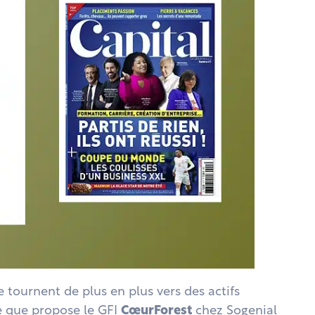
se tournent de plus en plus vers des actifs
ce que propose le GFI
CœurForest
chez Sogenial