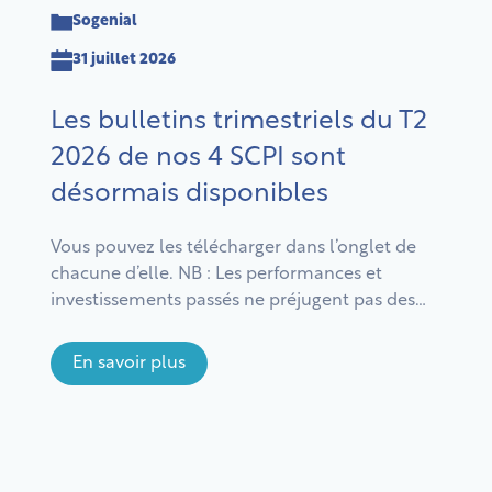
Sogenial
31 juillet 2026
Les bulletins trimestriels du T2
2026 de nos 4 SCPI sont
désormais disponibles
Vous pouvez les télécharger dans l’onglet de
chacune d’elle. NB : Les performances et
investissements passés ne préjugent pas des
performances et investissements futurs. Comme
tout investissement, investir dans une SCPI
En savoir plus
comporte des risques notamment de perte en
capital. Il est recommandé d’investir pendant une
période d’au moins 10 ans. L’ensemble des risques
et des […]