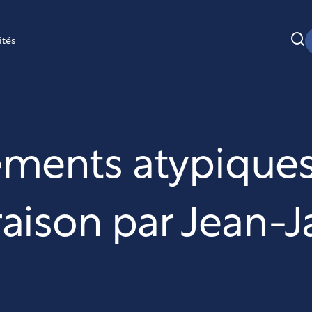
ités
ements atypiques
 raison par Jean-