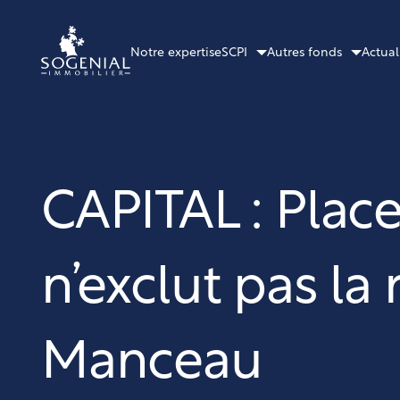
Notre expertise
SCPI
Autres fonds
Actual
CAPITAL : Plac
n’exclut pas la
Manceau