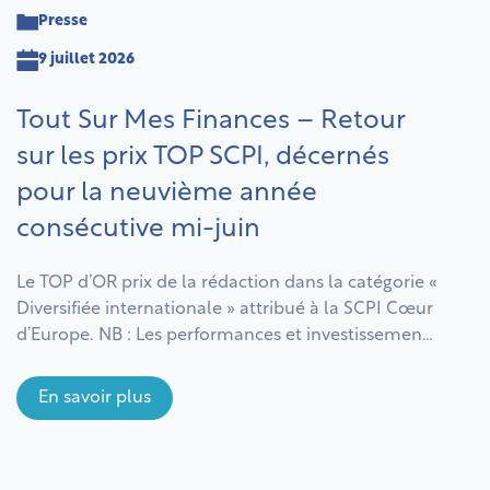
Presse
9 juillet 2026
Tout Sur Mes Finances – Retour
sur les prix TOP SCPI, décernés
pour la neuvième année
consécutive mi-juin
Le TOP d’OR prix de la rédaction dans la catégorie «
Diversifiée internationale » attribué à la SCPI Cœur
d’Europe. NB : Les performances et investissements
passés ne préjugent pas des performances et
investissements futurs. Comme tout
En savoir plus
investissement, investir dans une SCPI comporte
des risques notamment de perte en capital. Il est
recommandé d’investir pendant […]